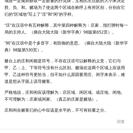
域按一定规则获取一定数量的扑克牌，互相比出点数的大小来决定
胜、负、和。赌场为了使这两个区域在称呼上有所区别，分别在它
们的“区域地”写上了“庄”和“闲”的字样。
“庄”在汉语中有五种解释，其中第四种解释为：庄家，指打牌时每一
局的主持人。（摘自大陆大陆《新华字典》98版第652页）。
“闲”在汉语中是个多音字，有防御的意思。（摘自大陆大陆《新华字
典》98版第530页）。
赌台上的庄和闲都是符号，不存在汉语可以解释的义意，它们与
甲、乙；上、下等符号没有什么区别。赌场在这两个区域上应该用
甲、乙这种符号更恰当，但不知什么原因要用庄、闲字来表示，难
道是想从字面上误导赌客。
严格地说，庄和闲应该理解为：庄区域、闲区域、或庄地、闲地。
不可理解为：庄家或闲家。（真正的庄家是赌场）。
庄和闲在赌客们的心中应该是水平的，不可有轻重之分。
回复