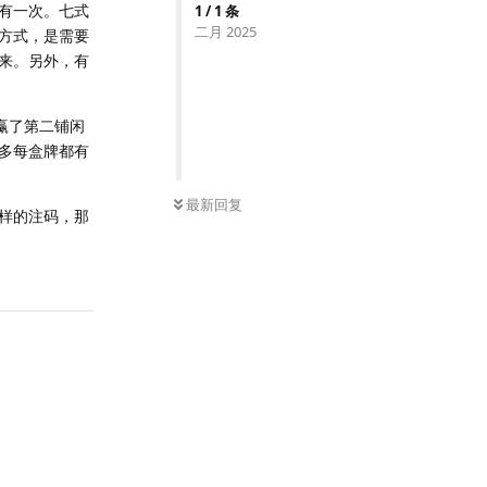
有一次。七式
1
/
1
条
二月 2025
方式，是需要
来。另外，有
，赢了第二铺闲
多每盒牌都有
最新回复
样的注码，那
回复