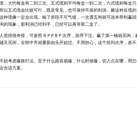
缆，大约每盒有二到三次。五式缆则平均每盒一到二次，六式缆则每盒只
所以五式缆会比较可行，既是常见，也可保持不俗的利润。赌这种反缆的
这种现像一定会出现。输了前段不可气馁，一次遇五闲就可连本带利赢回
闲的现象，那利润已经到手，已经可以再等第二盒了。
得很奇怪，可参照 B P P B P 次序，按序下注。赢了第一铺就买闲
铺又买闲，全部中齐就重新由头开始过。不用担心，这个排列次序，差不
不妨考虑爆路打法。至于什么路容易爆，什么时候爆，切入点在哪，用怎
定合适方案。