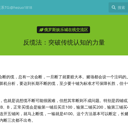
TG:@hezuo1818
俄罗斯娱乐城在线交流区
反缆法：突破传统认知的力量
不会断的缆，总有一次会断，一旦断了就要赔大本。赌场都会设一个注码的
算机分析，要达到长期不断的缆，至少要十铺为标准才可保障长胜，但十
，也就是说想缆不断可能很困难，但想其常断则不成问题。特别是四铺或
B、B，正常买缆会是输第一铺后买庄100，输第二铺买200，输第三铺买
一旦连开五铺闲，就马上断缆，一输就是4100。这个方法基本可以断定，长
内断三次都不出奇。