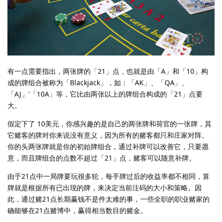
有一点需要指出，两张牌的「21」点，也就是由「A」和「10」构
成的牌组合被称为「Blackjack」，如：「AK」、「QA」、
「AJ」'「10A」等，它比由两张以上的牌组合构成的「21」点要
大。
假定下了 10美元，你感兴趣的是自己的两张牌和荷官的一张牌，其
它赌客的牌对你来说没有意义，因为所有的赌客都只和庄家对阵。
你的头两张牌就是你的初始牌组合，通过补牌可以改善它，只要愿
意，而且牌组合的点数不超过「21」点，赌客可以随意补牌。
由于21点中一局牌要玩很多轮，每手牌过后的收益率都不相同，算
牌就是根据所有已出现的牌，来决定当前注码的大小和策略。因
此，通过赌21点长期赢钱不是件太难的事，一些全职的职业赌家的
确能够在21点赌博中，赢得相当数目的赌金。