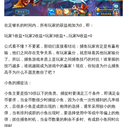
在足够长的时间内，所有玩家的获益相加为0，即：
玩家1收益+玩家2收益+玩家3收益+…玩家N收益=0
公式看不懂？不要紧，那咱们直接看结论：捕鱼玩家肯定是有赢有
输，他们之间存在竞争关系，有玩家赢分，就意味着其他玩家输分
了。所以，捕鱼游戏本质上是玩家之间捕鱼技巧的对抗！谁掌握的
技巧越多，谁就越能成为游戏中的赢家！现在，你知道为什么捕鱼
高手为什么不愿意教你了吧？
小鱼的捕捉法：
小鱼主要是指10倍以下的鱼类。捕捉时要满足三个条件，即满足金
币要求，当金币数很少时捕捉小鱼，因为小鱼一次性捕到的几率很
大，且很多小鱼是成群出现的；炮弹的选择，通常采用较小的炮
弹，当有排列成群的小鱼出现时，要选择使用中等或中等偏上的炮
弹；抓住捕鱼时机，当金币数量的剩余不多时、有成群小鱼同时出
现时。