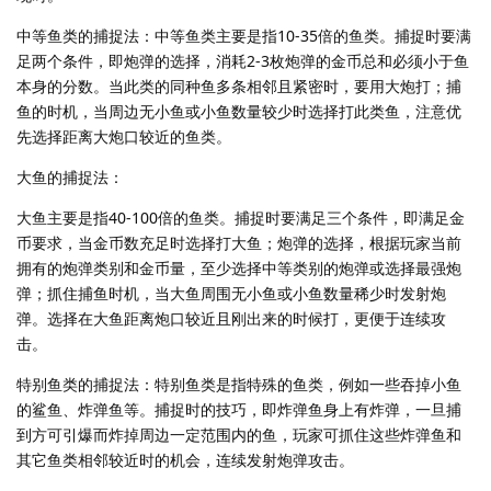
中等鱼类的捕捉法：中等鱼类主要是指10-35倍的鱼类。捕捉时要满
足两个条件，即炮弹的选择，消耗2-3枚炮弹的金币总和必须小于鱼
本身的分数。当此类的同种鱼多条相邻且紧密时，要用大炮打；捕
鱼的时机，当周边无小鱼或小鱼数量较少时选择打此类鱼，注意优
先选择距离大炮口较近的鱼类。
大鱼的捕捉法：
大鱼主要是指40-100倍的鱼类。捕捉时要满足三个条件，即满足金
币要求，当金币数充足时选择打大鱼；炮弹的选择，根据玩家当前
拥有的炮弹类别和金币量，至少选择中等类别的炮弹或选择最强炮
弹；抓住捕鱼时机，当大鱼周围无小鱼或小鱼数量稀少时发射炮
弹。选择在大鱼距离炮口较近且刚出来的时候打，更便于连续攻
击。
特别鱼类的捕捉法：特别鱼类是指特殊的鱼类，例如一些吞掉小鱼
的鲨鱼、炸弹鱼等。捕捉时的技巧，即炸弹鱼身上有炸弹，一旦捕
到方可引爆而炸掉周边一定范围内的鱼，玩家可抓住这些炸弹鱼和
其它鱼类相邻较近时的机会，连续发射炮弹攻击。