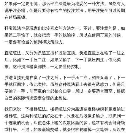
如果你一定要用缆，那么平注法是最为稳妥的一种方法。虽然有人
说平注必输，但是只要你有恰当的投注方法，用平注完全可以长期
在赌场赢钱。
孖宝缆法也是玩家们比较喜欢的方法之一。不过，要注意的是，如
果第二手输了，就会把第一手的钱输掉，所以在使用孖宝的时候，
一定要有恰当的预判和决策能力。
直缆缆法，又分为负追直揽和胜进直揽。负追直揽是在输了一注之
后，比如下一手压二注，如果又输了，下一手就压四注，依此类
推。这种揽法输赢都快，一定要懂得控制。
胜进直揽则是在赢了一注之后，下一手压二注，如果又赢了，下一
手就压四注，依此类推。虽然这种缆法看上去很有诱惑力，但是只
要输了一手，前面赢的全部都会归零，所以一定要适合而至，根据
自己的实际情况设定合理的止盈位。
我们来说一下楼梯缆法。楼梯缆法分为赢进输退楼梯缆和赢退输进
楼梯缆。这两种缆法的好处在于，只要在后段赢多输少，或抓到一
个连赢的机会，即使总体上输的次数比赢的多，也常有机会能赚钱
或打平。不过，如果赢输交错，就会很容易输掉一大笔钱，所以在