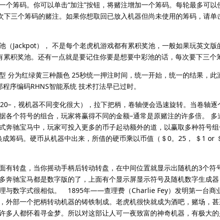
一个筹码。你可以单击“加注”按钮，将赌注增加一个筹码。每轮最多可以
一次下三个筹码的赌注。如果你想取回已放入机器但尚未使用的筹码，请单
（Jackpot）， 不是每个老虎机游戏都有累积奖池，一般如果玩英文
lot＂就是有累积奖池。还有一点就是要记住你要是想要中彩池的话，每次要下三
型 分为红绿黄三种颜色 25秒统一押注时间，统一开始，统一的结果，此
部程序编码RHNS智能系统 技术打法早已过时。
到20–，视机器不同变化很大），拉下把柄，卷轴便会迅速旋转。当卷轴逐
据各个符号的组合，玩家将赢得不同的金额–通常是原赌注的许多倍。 多
式奔驰宝马中，玩家可投入更多的币子起动额外的道，以赢取多种符号组
币换成筹码。硬币从机器中出来，所借的硬币乘以币值（＄0。25， ＄1 or
面有转盘，当你摇动手柄后转动转盘，在中间位置就显示出随机的3个符
多奔驰宝马都是数字版的了，上面有个显示屏显示符号及随机数字生成器
数字式很相似。 1895年——查理费（Charlie Fey）发明第一台
，外部一个把柄转动机器的铸铁制成。老虎机很快就成为酒吧，赌场，甚
许多人都怀着寻金梦。所以对这部让人可一夜致富的神奇机器，有极大的