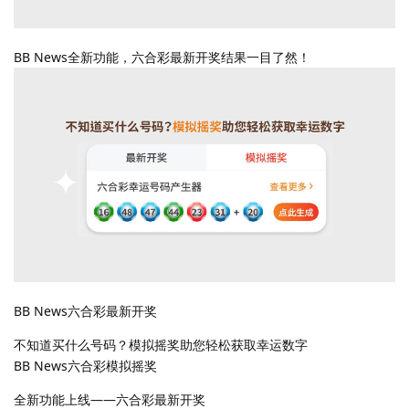
BB News全新功能，六合彩最新开奖结果一目了然！
BB News六合彩最新开奖
不知道买什么号码？模拟摇奖助您轻松获取幸运数字
BB News六合彩模拟摇奖
全新功能上线——六合彩最新开奖