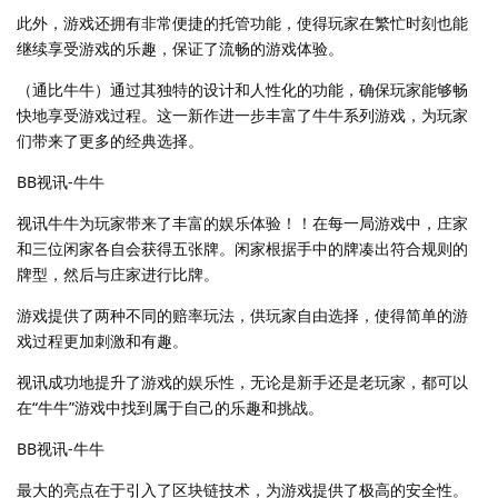
此外，游戏还拥有非常便捷的托管功能，使得玩家在繁忙时刻也能
继续享受游戏的乐趣，保证了流畅的游戏体验。
（通比牛牛）通过其独特的设计和人性化的功能，确保玩家能够畅
快地享受游戏过程。这一新作进一步丰富了牛牛系列游戏，为玩家
们带来了更多的经典选择。
BB视讯-牛牛
视讯牛牛为玩家带来了丰富的娱乐体验！！在每一局游戏中，庄家
和三位闲家各自会获得五张牌。闲家根据手中的牌凑出符合规则的
牌型，然后与庄家进行比牌。
游戏提供了两种不同的赔率玩法，供玩家自由选择，使得简单的游
戏过程更加刺激和有趣。
视讯成功地提升了游戏的娱乐性，无论是新手还是老玩家，都可以
在“牛牛”游戏中找到属于自己的乐趣和挑战。
BB视讯-牛牛
最大的亮点在于引入了区块链技术，为游戏提供了极高的安全性。