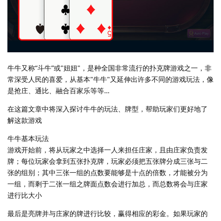
牛牛又称“斗牛”或"妞妞"，是种全国非常流行的扑克牌游戏之一，非
常深受人民的喜爱，从基本"牛牛"又延伸出许多不同的游戏玩法，像
是抢庄、通比、融合百家乐等等…
在这篇文章中将深入探讨牛牛的玩法、牌型，帮助玩家们更好地了
解这款游戏
牛牛基本玩法
游戏开始前，将从玩家之中选择一人来担任庄家，且由庄家负责发
牌；每位玩家会拿到五张扑克牌，玩家必须把五张牌分成三张与二
张的组别；其中三张一组的点数要能够是十点的倍数，才能被分为
一组，而剩于二张一组之牌面点数会进行加总，而总数将会与庄家
进行比大小
最后是亮牌并与庄家的牌进行比较，赢得相应的彩金。如果玩家的