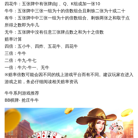
四花牛：五张牌中有张牌由J 、Q、K组成加一张10
牛牛：五张牌中三张一组为十的倍数组合且剩馀二张为十或二十
有牛：五张牌中中三张一组为十的倍数组合、剩馀两张之和取于点
所得之数即为牛几
无牛：五张牌中没有任意三张牌点数之和为十之倍数
赔率计算
四倍：五小牛、四炸、五花牛、四花牛
三倍：牛牛
二倍：牛九-牛七
一倍：牛六-牛一、无牛
※赔率倍数可能会因不同的线上游戏平台而有不同。建议玩家在进入
游戏之前，务必仔细阅读相关赔率资讯
牛牛系列游戏推荐
BB棋牌- 抢庄牛牛