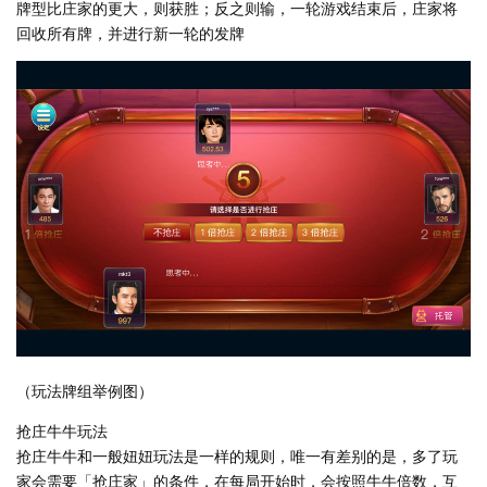
牌型比庄家的更大，则获胜；反之则输，一轮游戏结束后，庄家将
回收所有牌，并进行新一轮的发牌
（玩法牌组举例图）
抢庄牛牛玩法
抢庄牛牛和一般妞妞玩法是一样的规则，唯一有差别的是，多了玩
家会需要「抢庄家」的条件，在每局开始时，会按照牛牛倍数，互