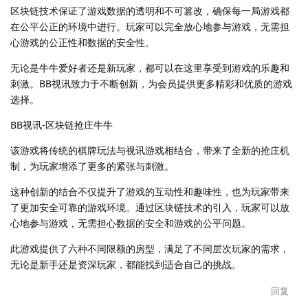
区块链技术保证了游戏数据的透明和不可篡改，确保每一局游戏都
在公平公正的环境中进行。玩家可以完全放心地参与游戏，无需担
心游戏的公正性和数据的安全性。
无论是牛牛爱好者还是新玩家，都可以在这里享受到游戏的乐趣和
刺激。BB视讯致力于不断创新，为会员提供更多精彩和优质的游戏
选择。
BB视讯-区块链抢庄牛牛
该游戏将传统的棋牌玩法与视讯游戏相结合，带来了全新的抢庄机
制，为玩家增添了更多的紧张与刺激。
这种创新的结合不仅提升了游戏的互动性和趣味性，也为玩家带来
了更加安全可靠的游戏环境。通过区块链技术的引入，玩家可以放
心地参与游戏，无需担心数据的安全和游戏的公平问题。
此游戏提供了六种不同限额的房型，满足了不同层次玩家的需求，
无论是新手还是资深玩家，都能找到适合自己的挑战。
回复