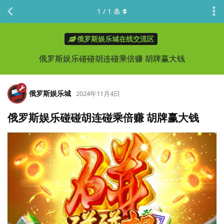
1
/
1
条
俄罗斯娱乐城在线交流区
俄罗斯娱乐碰碰胡连碰乘倍赚 胡牌赢大钱
俄罗斯娱乐城
2024年11月4日
俄罗斯娱乐碰碰胡连碰乘倍赚 胡牌赢大钱