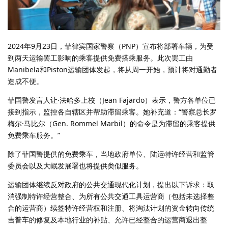
2024年9月23日，菲律宾国家警察（PNP）宣布将部署车辆，为受
到两天运输罢工影响的乘客提供免费搭乘服务。此次罢工由
Manibela和Piston运输团体发起，将从周一开始，预计将对通勤者
造成不便。
菲国警发言人让·法哈多上校（Jean Fajardo）表示，警方各单位已
接到指示，监控各自辖区并帮助滞留乘客。她补充道：“警察总长罗
梅尔·马比尔（Gen. Rommel Marbil）的命令是为滞留的乘客提供
免费乘车服务。”
除了菲国警提供的免费乘车，当地政府单位、陆运特许经营和监管
委员会以及大岷发展署也将提供类似服务。
运输团体继续反对政府的公共交通现代化计划，提出以下诉求：取
消强制特许经营整合、为所有公共交通工具运营商（包括未选择整
合的运营商）续签特许经营权和注册、将淘汰计划的资金转向传统
吉普车的修复及本地行业的补贴、允许已经整合的运营商退出整