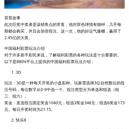
背景故事
此次巨奖中奖者是该销售点的常客，他对双色球情有独钟，几乎每
期都会购买，并且会加倍投注。这一次，他的好运气爆棚，赢得了
2.45亿的大奖。
中国福利彩票玩法介绍
对于许多新手彩民来说，了解福利彩票的各种玩法是十分重要的。
以下是BBIN平台上提供的中国福利彩票玩法介绍：
3D
玩法：3D是一种每天开奖的小盘彩种。玩家需选择3位自然数位的投
注号码，每位数字从0-9中选一个。投注类型分为单选和组选（组
三、组六）。
奖金：直选投注固定奖金1040元；组选3奖金346元；组选6奖金173
元。每日开奖时间为21:15。
快乐8