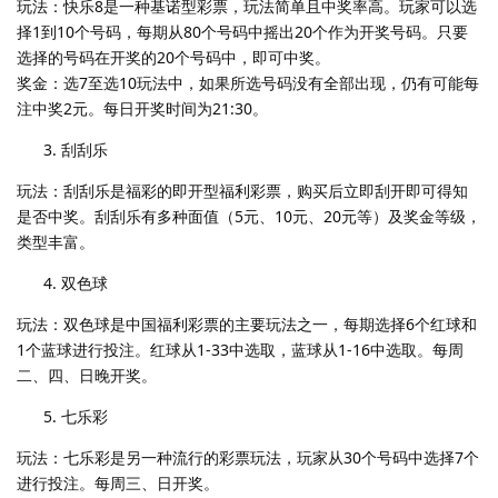
玩法：快乐8是一种基诺型彩票，玩法简单且中奖率高。玩家可以选
择1到10个号码，每期从80个号码中摇出20个作为开奖号码。只要
选择的号码在开奖的20个号码中，即可中奖。
奖金：选7至选10玩法中，如果所选号码没有全部出现，仍有可能每
注中奖2元。每日开奖时间为21:30。
刮刮乐
玩法：刮刮乐是福彩的即开型福利彩票，购买后立即刮开即可得知
是否中奖。刮刮乐有多种面值（5元、10元、20元等）及奖金等级，
类型丰富。
双色球
玩法：双色球是中国福利彩票的主要玩法之一，每期选择6个红球和
1个蓝球进行投注。红球从1-33中选取，蓝球从1-16中选取。每周
二、四、日晚开奖。
七乐彩
玩法：七乐彩是另一种流行的彩票玩法，玩家从30个号码中选择7个
进行投注。每周三、日开奖。