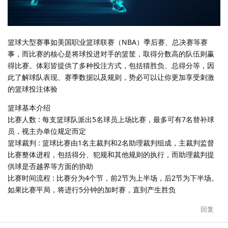
篮球大型赛事如美国职业篮球联赛（NBA）季后赛、总决赛等赛
事，而比赛的核心是将球投进对手的篮筐，取得分数高的队伍则赢
得比赛。体彩皆提供了多种投注方式，包括猜胜负、总得分等，因
此了解球队表现、赛季数据以及规则，势必可以让你更加享受刺激
的篮球投注体验
篮球基本介绍
比赛人数 : 每支篮球队派出5名球员上场比赛，最多可有7名替补球
员，视主办单位规定而定
篮球裁判 : 篮球比赛由1名主裁判和2名助理裁判组成，主裁判监督
比赛整体进程，包括得分、犯规和其他规则的执行，而助理裁判提
供球是否越界等方面的协助
比赛时间流程 : 比赛分为4个节，前2节为上半场，后2节为下半场。
如果比赛平局，将进行5分钟的加时赛，直到产生胜负
回复