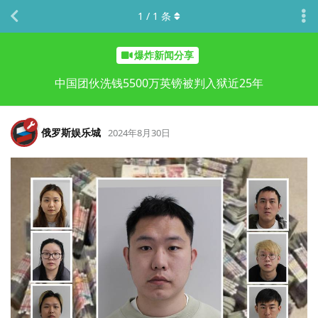
1
/
1
条
爆炸新闻分享
中国团伙洗钱5500万英镑被判入狱近25年
俄罗斯娱乐城
2024年8月30日