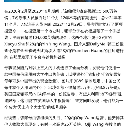
在2020年2月至2023年6月期间，该组织洗钱金额超过5,500万英
镑，7名涉事人员被判处11个月-12年不等的有期徒刑，总计24年零
11个月。7名涉事人员 Mail2022年12月29日，警察同时执行了两项
搜查令——在搜查第一个地址时，犯罪分子在衣柜里藏了一个手提
袋，里面有超过104,000英镑的现金，这两个地址属于29岁的
Xiaoyu Shu和28岁的Yin Ying Wang。图片来源DailyMail第二份搜
查令是在金丝雀码头比斯坎大道28岁的Yunchen Huang的住所进行
的 在那里发现了多台点钞机和钱袋
专职警员随后对以上三人的手机进行了全面分析，发现他们使用一
款中国短信应用向大学生出售英镑，以规避外汇管制(外汇管制限制
每年可从中国带出的现金数量)。图片来源WSJ按照规定，中国公民
每年将个人用途的外汇汇出境金额不得超过5万美元(约3.8万英镑)。
英国国家犯罪局(NCA)早年的一份报告称，有些人利用“地下银行”规
避限额，这可能“在英国华人中很普遍”。警方同时发现，他们都为一
个名为“天上有个大太阳”的账号服务
经调查，该账号由该组织的头目、29岁的Qiji Wang运营，他安排其
他人收取大量现金，有时一次高达25万英镑。Qiji Wang 在搜查他