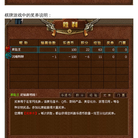
棋牌游戏中的奖券说明：