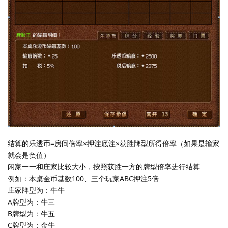
结算的乐透币=房间倍率×押注底注×获胜牌型所得倍率（如果是输家
就会是负值）
闲家一一和庄家比较大小，按照获胜一方的牌型倍率进行结算
例如：本桌金币基数100、三个玩家ABC押注5倍
庄家牌型为：牛牛
A牌型为：牛三
B牌型为：牛五
C牌型为：金牛